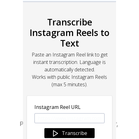
Passa dal design al sito con Framer, 
lo strumento di web building per 