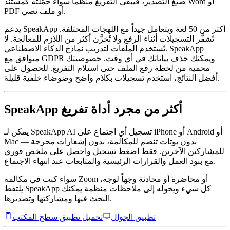
صيغ التصدير، فيبقى التفريغ منظماً سواء حمّلته كمستند Word أو
PDF أو ملف نصي.
يدعم SpeakApp أكثر من 50 لغة ويتعامل جيداً مع اللهجات المختلفة.
تُشفَّر التسجيلات أثناء الرفع ولا تُخزَّن أكثر من اللازم للمعالجة. لا
تُستخدم الملفات لتدريب نماذج الذكاء الاصطناعي. SpeakApp
متوافق مع GDPR ويمكنك حذف بياناتك في أي وقت. خصوصيتك
محمية من لحظة رفع الملف حتى استلام التفريغ. للحصول على
أفضل النتائج، استخدم تسجيلات بكلام واضح وضوضاء خلفية قليلة.
SpeakApp أكثر من مجرد أداة تفريغ
يمكن لـ SpeakApp AI تسجيل أي اجتماع على iPhone أو Android أو
Mac — بدون بوتات تنضم للمكالمة، بدون إشعارات محرجة
للمشاركين الآخرين. فقط اضغط تسجيل واحصل على ملخص فوري
مع بنود العمل والقرارات الرئيسية والمتابعات عند انتهاء الاجتماع.
سواء كنت في مكالمة Zoom أو محاضرة أو محادثة وجهاً لوجه،
يلتقط SpeakApp كل شيء ويحوله إلى ملاحظات منظمة يمكنك
البحث فيها ومشاركتها وتصديرها.
تطبيق الجوال
تحميل تطبيق سطح المكتب