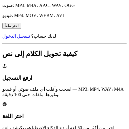
صوت: MP3، M4A، AAC، WAV، OGG
فيديو: MP4، MOV، WEBM، AVI
اختر ملفاً
لديك حساب؟
تسجيل الدخول
كيفية تحويل الكلام إلى نص
ارفع التسجيل
اسحب وأفلت أي ملف صوتي أو فيديو — MP3، MP4، WAV، M4A
وغيرها. ملفات حتى 100 دقيقة.
اختر اللغة
اختر من أكثر من 50 لغة أو دع الذكاء الاصطناعي يكتشف لغة