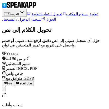
تطبيق سطح المكتب
تحميل التطبيق
تطبيق
العربية
🇸🇦
الجوال
تسجيل الدخول / التسجيل
تحويل الكلام إلى نص
حوّل أي تسجيل صوتي إلى نص دقيق. ارفع ملف صوتي أو فيديو
واحصل على تفريغ مع تمييز المتحدثين في ثوانٍ.
دقة 99٪
أكثر من 50 لغة
تمييز المتحدثين
تصدير DOCX، PDF
خاص وآمن
متوافق مع GDPR
File
YouTube
اسحب وأفلت