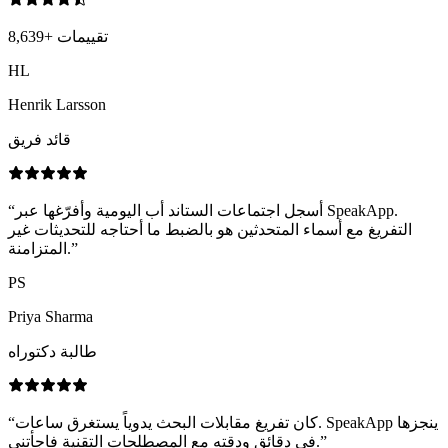
تقييمات
+
8,639
HL
Henrik Larsson
قائد فريق
أسجل اجتماعات الستاند أب اليومية وأفرّغها عبر SpeakApp.
“
التفريغ مع أسماء المتحدثين هو بالضبط ما أحتاجه للتحديثات غير
”
المتزامنة.
PS
Priya Sharma
طالبة دكتوراه
كان تفريغ مقابلات البحث يدوياً يستغرق ساعات. SpeakApp ينجزها
“
”
في دقائق ودقته مع المصطلحات التقنية فاجأتني.