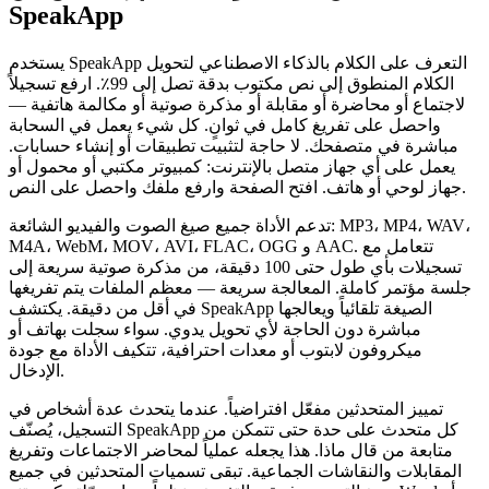
SpeakApp
يستخدم SpeakApp التعرف على الكلام بالذكاء الاصطناعي لتحويل
الكلام المنطوق إلى نص مكتوب بدقة تصل إلى 99٪. ارفع تسجيلاً
لاجتماع أو محاضرة أو مقابلة أو مذكرة صوتية أو مكالمة هاتفية —
واحصل على تفريغ كامل في ثوانٍ. كل شيء يعمل في السحابة
مباشرة في متصفحك. لا حاجة لتثبيت تطبيقات أو إنشاء حسابات.
يعمل على أي جهاز متصل بالإنترنت: كمبيوتر مكتبي أو محمول أو
جهاز لوحي أو هاتف. افتح الصفحة وارفع ملفك واحصل على النص.
تدعم الأداة جميع صيغ الصوت والفيديو الشائعة: MP3، MP4، WAV،
M4A، WebM، MOV، AVI، FLAC، OGG و AAC. تتعامل مع
تسجيلات بأي طول حتى 100 دقيقة، من مذكرة صوتية سريعة إلى
جلسة مؤتمر كاملة. المعالجة سريعة — معظم الملفات يتم تفريغها
في أقل من دقيقة. يكتشف SpeakApp الصيغة تلقائياً ويعالجها
مباشرة دون الحاجة لأي تحويل يدوي. سواء سجلت بهاتف أو
ميكروفون لابتوب أو معدات احترافية، تتكيف الأداة مع جودة
الإدخال.
تمييز المتحدثين مفعّل افتراضياً. عندما يتحدث عدة أشخاص في
التسجيل، يُصنّف SpeakApp كل متحدث على حدة حتى تتمكن من
متابعة من قال ماذا. هذا يجعله عملياً لمحاضر الاجتماعات وتفريغ
المقابلات والنقاشات الجماعية. تبقى تسميات المتحدثين في جميع