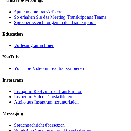
Transcribe Meetings
Sprachmemo transkribieren
So erhalten Sie das Meeting-Transkript aus Teams
Sprecherbezeichnungen in der Transkription
Education
Vorlesung aufnehmen
YouTube
YouTube-Video in Text transkribieren
Instagram
Instagram Reel zu Text Transkription
Instagram Video Transkribieren
Audio aus Instagram herunterladen
Messaging
Sprachnachricht übersetzen
WhatsApp Sprachnachricht transkribieren