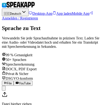
Desktop-App
App laden
Mobile App
🇩🇪
Deutsch
Anmelden / Registrieren
Sprache zu Text
Verwandeln Sie jede Sprachaufnahme in präzisen Text. Laden Sie
eine Audio- oder Videodatei hoch und erhalten Sie ein Transkript
mit Sprechererkennung in Sekunden.
99 % Genauigkeit
50+ Sprachen
Sprechererkennung
DOCX, PDF Export
Privat & Sicher
DSGVO-konform
File
YouTube
Datei hierher ziehen