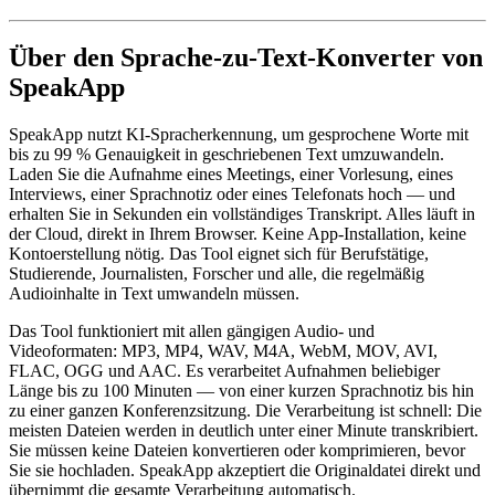
Über den Sprache-zu-Text-Konverter von
SpeakApp
SpeakApp nutzt KI-Spracherkennung, um gesprochene Worte mit
bis zu 99 % Genauigkeit in geschriebenen Text umzuwandeln.
Laden Sie die Aufnahme eines Meetings, einer Vorlesung, eines
Interviews, einer Sprachnotiz oder eines Telefonats hoch — und
erhalten Sie in Sekunden ein vollständiges Transkript. Alles läuft in
der Cloud, direkt in Ihrem Browser. Keine App-Installation, keine
Kontoerstellung nötig. Das Tool eignet sich für Berufstätige,
Studierende, Journalisten, Forscher und alle, die regelmäßig
Audioinhalte in Text umwandeln müssen.
Das Tool funktioniert mit allen gängigen Audio- und
Videoformaten: MP3, MP4, WAV, M4A, WebM, MOV, AVI,
FLAC, OGG und AAC. Es verarbeitet Aufnahmen beliebiger
Länge bis zu 100 Minuten — von einer kurzen Sprachnotiz bis hin
zu einer ganzen Konferenzsitzung. Die Verarbeitung ist schnell: Die
meisten Dateien werden in deutlich unter einer Minute transkribiert.
Sie müssen keine Dateien konvertieren oder komprimieren, bevor
Sie sie hochladen. SpeakApp akzeptiert die Originaldatei direkt und
übernimmt die gesamte Verarbeitung automatisch.