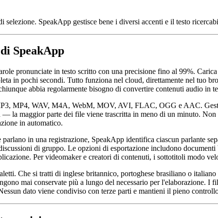
di selezione. SpeakApp gestisce bene i diversi accenti e il testo ricercabi
o di SpeakApp
ole pronunciate in testo scritto con una precisione fino al 99%. Carica l
eta in pochi secondi. Tutto funziona nel cloud, direttamente nel tuo br
 a chiunque abbia regolarmente bisogno di convertire contenuti audio in te
i: MP3, MP4, WAV, M4A, WebM, MOV, AVI, FLAC, OGG e AAC. Gestisce r
 — la maggior parte dei file viene trascritta in meno di un minuto. Non è
razione in automatico.
ne parlano in una registrazione, SpeakApp identifica ciascun parlante se
 e discussioni di gruppo. Le opzioni di esportazione includono documenti 
 applicazione. Per videomaker e creatori di contenuti, i sottotitoli modo 
tti. Che si tratti di inglese britannico, portoghese brasiliano o italiano
engono mai conservate più a lungo del necessario per l'elaborazione. I f
sun dato viene condiviso con terze parti e mantieni il pieno controllo su