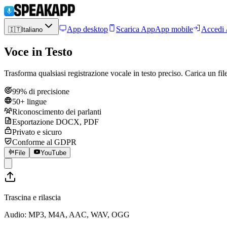
App desktop
Scarica App
App mobile
Accedi /
🇮🇹
Italiano
Voce in Testo
Trasforma qualsiasi registrazione vocale in testo preciso. Carica un fil
99% di precisione
50+ lingue
Riconoscimento dei parlanti
Esportazione DOCX, PDF
Privato e sicuro
Conforme al GDPR
File
YouTube
Trascina e rilascia
Audio: MP3, M4A, AAC, WAV, OGG