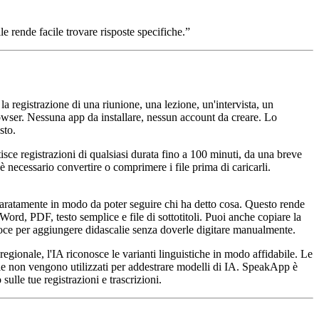
le rende facile trovare risposte specifiche.
”
a registrazione di una riunione, una lezione, un'intervista, un
owser. Nessuna app da installare, nessun account da creare. Lo
sto.
egistrazioni di qualsiasi durata fino a 100 minuti, da una breve
 necessario convertire o comprimere i file prima di caricarli.
paratamente in modo da poter seguire chi ha detto cosa. Questo rende
Word, PDF, testo semplice e file di sottotitoli. Puoi anche copiare la
veloce per aggiungere didascalie senza doverle digitare manualmente.
 regionale, l'IA riconosce le varianti linguistiche in modo affidabile. Le
ile non vengono utilizzati per addestrare modelli di IA. SpeakApp è
lle tue registrazioni e trascrizioni.