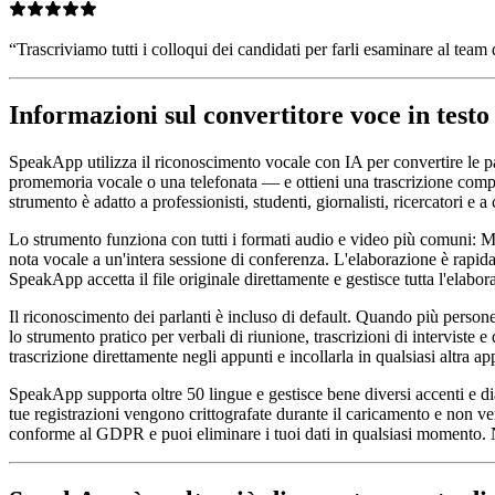
“
Trascriviamo tutti i colloqui dei candidati per farli esaminare al team 
Informazioni sul convertitore voce in test
SpeakApp utilizza il riconoscimento vocale con IA per convertire le par
promemoria vocale o una telefonata — e ottieni una trascrizione compl
strumento è adatto a professionisti, studenti, giornalisti, ricercatori e
Lo strumento funziona con tutti i formati audio e video più comun
nota vocale a un'intera sessione di conferenza. L'elaborazione è rapida
SpeakApp accetta il file originale direttamente e gestisce tutta l'elabo
Il riconoscimento dei parlanti è incluso di default. Quando più perso
lo strumento pratico per verbali di riunione, trascrizioni di interviste
trascrizione direttamente negli appunti e incollarla in qualsiasi altra
SpeakApp supporta oltre 50 lingue e gestisce bene diversi accenti e diale
tue registrazioni vengono crittografate durante il caricamento e non v
conforme al GDPR e puoi eliminare i tuoi dati in qualsiasi momento. Nes