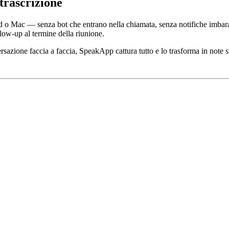
trascrizione
o Mac — senza bot che entrano nella chiamata, senza notifiche imbarazzan
llow-up al termine della riunione.
sazione faccia a faccia, SpeakApp cattura tutto e lo trasforma in note st