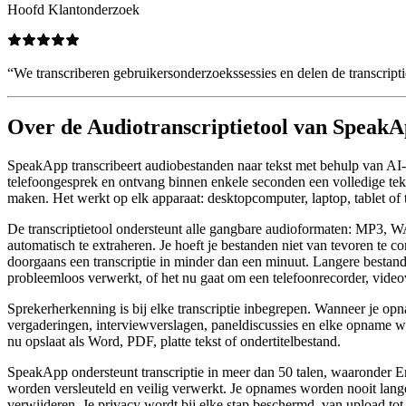
Hoofd Klantonderzoek
“
We transcriberen gebruikersonderzoekssessies en delen de transcriptie
Over de Audiotranscriptietool van Speak
SpeakApp transcribeert audiobestanden naar tekst met behulp van AI-
telefoongesprek en ontvang binnen enkele seconden een volledige tekstt
maken. Het werkt op elk apparaat: desktopcomputer, laptop, tablet of t
De transcriptietool ondersteunt alle gangbare audioformaten: 
automatisch te extraheren. Je hoeft je bestanden niet van tevoren te
doorgaans een transcriptie in minder dan een minuut. Langere bestand
probleemloos verwerkt, of het nu gaat om een telefoonrecorder, vid
Sprekerherkenning is bij elke transcriptie inbegrepen. Wanneer je opn
vergaderingen, interviewverslagen, paneldiscussies en elke opname wa
nu opslaat als Word, PDF, platte tekst of ondertitelbestand.
SpeakApp ondersteunt transcriptie in meer dan 50 talen, waaronder En
worden versleuteld en veilig verwerkt. Je opnames worden nooit lan
verwijderen. Je privacy wordt bij elke stap beschermd, van upload tot