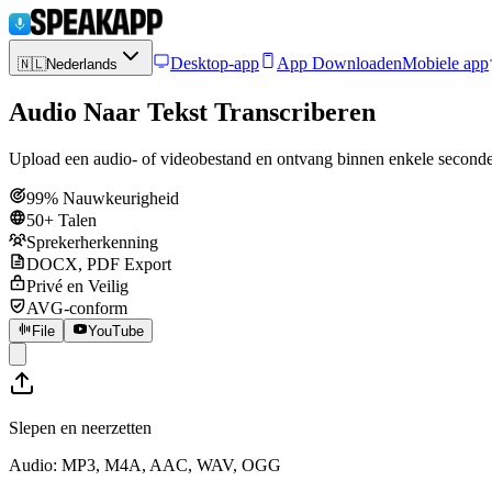
Desktop-app
App Downloaden
Mobiele app
🇳🇱
Nederlands
Audio Naar Tekst Transcriberen
Upload een audio- of videobestand en ontvang binnen enkele seconde
99% Nauwkeurigheid
50+ Talen
Sprekerherkenning
DOCX, PDF Export
Privé en Veilig
AVG-conform
File
YouTube
Slepen en neerzetten
Audio: MP3, M4A, AAC, WAV, OGG