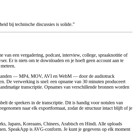
id bij technische discussies is solide.
”
an een vergadering, podcast, interview, college, spraaknotitie of
wser. Er is niets om te downloaden en je hoeft geen account aan te
t meteen.
bestanden — MP4, MOV, AVI en WebM — door de audiotrack
uten. De verwerking is snel: een opname van 30 minuten produceert
n handmatige transcriptie. Opnames van verschillende bronnen worden
lt de sprekers in de transcriptie. Dit is handig voor notulen van
enomen naar elk exportformaat, zodat de structuur intact blijft of je
urks, Japans, Koreaans, Chinees, Arabisch en Hindi. Alle uploads
ainen. SpeakApp is AVG-conform. Je kunt je gegevens op elk moment