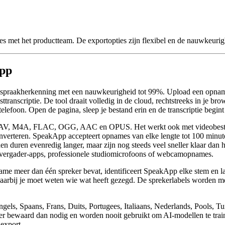
s met het productteam. De exportopties zijn flexibel en de nauwkeurighe
App
spraakherkenning met een nauwkeurigheid tot 99%. Upload een opname v
ranscriptie. De tool draait volledig in de cloud, rechtstreeks in je bro
elefoon. Open de pagina, sleep je bestand erin en de transcriptie begin
MP3, WAV, M4A, FLAC, OGG, AAC en OPUS. Het werkt ook met video
 converteren. SpeakApp accepteert opnames van elke lengte tot 100 min
en duren evenredig langer, maar zijn nog steeds veel sneller klaar da
eovergader-apps, professionele studiomicrofoons of webcamopnames.
ame meer dan één spreker bevat, identificeert SpeakApp elke stem en labe
arbij je moet weten wie wat heeft gezegd. De sprekerlabels worden meeg
gels, Spaans, Frans, Duits, Portugees, Italiaans, Nederlands, Pools, T
ger bewaard dan nodig en worden nooit gebruikt om AI-modellen te tr
 export.