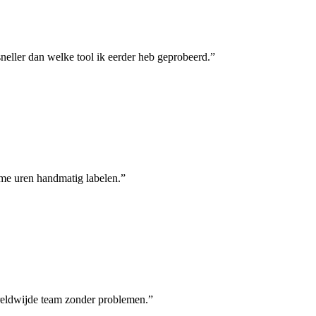
neller dan welke tool ik eerder heb geprobeerd.
”
 me uren handmatig labelen.
”
reldwijde team zonder problemen.
”