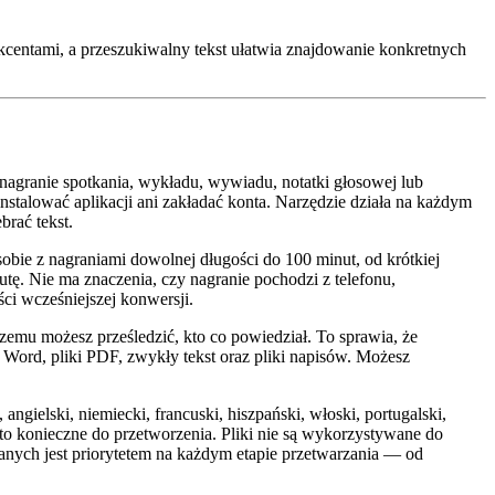
kcentami, a przeszukiwalny tekst ułatwia znajdowanie konkretnych
agranie spotkania, wykładu, wywiadu, notatki głosowej lub
nstalować aplikacji ani zakładać konta. Narzędzie działa na każdym
brać tekst.
 z nagraniami dowolnej długości do 100 minut, od krótkiej
utę. Nie ma znaczenia, czy nagranie pochodzi z telefonu,
ci wcześniejszej konwersji.
u możesz prześledzić, kto co powiedział. To sprawia, że
Word, pliki PDF, zwykły tekst oraz pliki napisów. Możesz
gielski, niemiecki, francuski, hiszpański, włoski, portugalski,
ż to konieczne do przetworzenia. Pliki nie są wykorzystywane do
ych jest priorytetem na każdym etapie przetwarzania — od