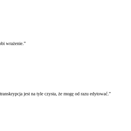
obi wrażenie.
”
ranskrypcja jest na tyle czysta, że mogę od razu edytować.
”