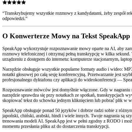
“
Transkrybujemy wszystkie rozmowy z kandydatami, żeby zespół rekr
odpowiedzi.
”
O Konwerterze Mowy na Tekst SpeakApp
SpeakApp wykorzystuje rozpoznawanie mowy oparte na AI, aby zamien
rozmowy telefonicznej i otrzymaj pełną transkrypcję w kilka sekund.
urządzeniu z dostępem do internetu: komputerze stacjonarnym, laptopie,
Narzędzie obsługuje wszystkie popularne formaty audio i wideo:
notatki głosowej po całą sesję konferencyjną. Przetwarzanie jest sz
profesjonalnego dyktafonu czy aplikacji do wideokonferencji — Spea
Rozpoznawanie mówców jest domyślnie włączone. Gdy w nagraniu mó
narzędzie sprawdza się przy notatkach ze spotkań, transkrypcjach 
skopiować tekst do schowka jednym kliknięciem lub pobrać plik w 
SpeakApp obsługuje ponad 50 języków i dobrze radzi sobie z różnymi a
japoński, chiński, arabski, hindi i wiele innych. Twoje nagrania są 
trenowania modeli AI. SpeakApp jest w pełni zgodny z RODO i moż
momentu przesłania pliku aż do dostarczenia transkrypcji.