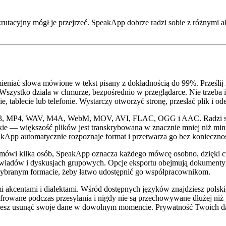
utacyjny mógł je przejrzeć. SpeakApp dobrze radzi sobie z różnymi a
iać słowa mówione w tekst pisany z dokładnością do 99%. Prześlij n
 Wszystko działa w chmurze, bezpośrednio w przeglądarce. Nie trzeba i
 tablecie lub telefonie. Wystarczy otworzyć stronę, przesłać plik i ode
 MP3, MP4, WAV, M4A, WebM, MOV, AVI, FLAC, OGG i AAC. Radzi sobie
ybkie — większość plików jest transkrybowana w znacznie mniej niż min
kApp automatycznie rozpoznaje format i przetwarza go bez koniecznoś
wi kilka osób, SpeakApp oznacza każdego mówcę osobno, dzięki czem
wywiadów i dyskusjach grupowych. Opcje eksportu obejmują dokumenty 
wybranym formacie, żeby łatwo udostępnić go współpracownikom.
kcentami i dialektami. Wśród dostępnych języków znajdziesz polski, an
szyfrowane podczas przesyłania i nigdy nie są przechowywane dłużej ni
esz usunąć swoje dane w dowolnym momencie. Prywatność Twoich dan