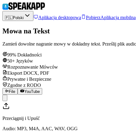
Aplikacja desktopowa
Pobierz
Aplikacja mobilna
🇵🇱
Polski
Mowa na Tekst
Zamień dowolne nagranie mowy w dokładny tekst. Prześlij plik audi
99% Dokładności
50+ Języków
Rozpoznawanie Mówców
Eksport DOCX, PDF
Prywatne i Bezpieczne
Zgodne z RODO
File
YouTube
Przeciągnij i Upuść
Audio: MP3, M4A, AAC, WAV, OGG