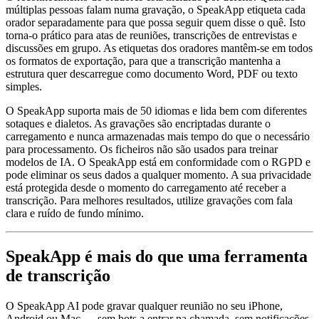
múltiplas pessoas falam numa gravação, o SpeakApp etiqueta cada
orador separadamente para que possa seguir quem disse o quê. Isto
torna-o prático para atas de reuniões, transcrições de entrevistas e
discussões em grupo. As etiquetas dos oradores mantêm-se em todos
os formatos de exportação, para que a transcrição mantenha a
estrutura quer descarregue como documento Word, PDF ou texto
simples.
O SpeakApp suporta mais de 50 idiomas e lida bem com diferentes
sotaques e dialetos. As gravações são encriptadas durante o
carregamento e nunca armazenadas mais tempo do que o necessário
para processamento. Os ficheiros não são usados para treinar
modelos de IA. O SpeakApp está em conformidade com o RGPD e
pode eliminar os seus dados a qualquer momento. A sua privacidade
está protegida desde o momento do carregamento até receber a
transcrição. Para melhores resultados, utilize gravações com fala
clara e ruído de fundo mínimo.
SpeakApp é mais do que uma ferramenta
de transcrição
O SpeakApp AI pode gravar qualquer reunião no seu iPhone,
Android ou Mac — sem bots a entrar na chamada, sem notificações