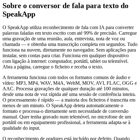
Sobre o conversor de fala para texto do
SpeakApp
O SpeakApp utiliza reconhecimento de fala com IA para converter
palavras faladas em texto escrito com até 99% de precisão. Carregue
uma gravação de uma reunião, aula, entrevista, nota de voz ou
chamada — e obtenha uma transcrição completa em segundos. Tudo
funciona na nuvem, diretamente no navegador. Sem aplicações para
instalar, sem contas para criar. Funciona em qualquer dispositivo
com ligação à internet: computador, portátil, tablet ou telemóvel.
Abra a página, carregue o ficheiro e receba o texto.
A ferramenta funciona com todos os formatos comuns de áudio e
vídeo: MP3, MP4, WAV, M4A, WebM, MOV, AVI, FLAC, OGG e
AAC. Processa gravações de qualquer duração até 100 minutos,
desde uma nota de voz rápida até uma sessão de conferência inteira.
O processamento é rápido — a maioria dos ficheiros é transcrita em
menos de um minuto. O SpeakApp deteta automaticamente o
formato e processa-o diretamente sem necessidade de conversão
manual. Quer tenha gravado num telemóvel, no microfone de um
portátil ou em equipamento profissional, a ferramenta adapta-se à
qualidade do input.
O reconhecimento de oradores está incluído por defeito. Quando