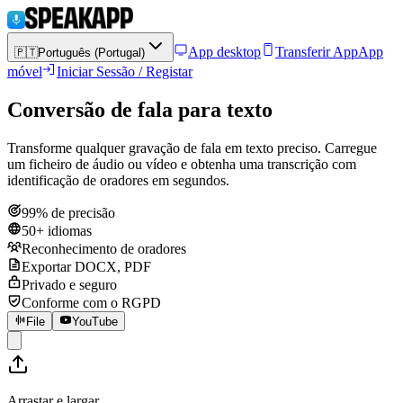
App desktop
Transferir App
App
🇵🇹
Português (Portugal)
móvel
Iniciar Sessão / Registar
Conversão de fala para texto
Transforme qualquer gravação de fala em texto preciso. Carregue
um ficheiro de áudio ou vídeo e obtenha uma transcrição com
identificação de oradores em segundos.
99% de precisão
50+ idiomas
Reconhecimento de oradores
Exportar DOCX, PDF
Privado e seguro
Conforme com o RGPD
File
YouTube
Arrastar e largar