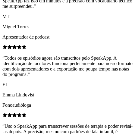
SpeakApp faz isso em minutos e a precisão com vocabulário técnico
me surpreendeu.
”
MT
Miguel Torres
Apresentador de podcast
“
Todos os episódios agora são transcritos pelo SpeakApp. A
identificação de locutores funciona perfeitamente para nosso formato
com dois apresentadores e a exportação me poupa tempo nas notas
do programa.
”
EL
Emma Lindqvist
Fonoaudióloga
“
Uso o SpeakApp para transcrever sessões de terapia e poder revisá-
las depois. A precisão, mesmo com padrões de fala infantil, é