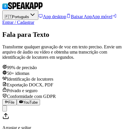
App desktop
Baixar App
App móvel
🇵🇹
Português
Entrar / Cadastrar
Fala para Texto
Transforme qualquer gravação de voz em texto preciso. Envie um
arquivo de áudio ou vídeo e obtenha uma transcrição com
identificação de locutores em segundos.
99% de precisão
50+ idiomas
Identificação de locutores
Exportação DOCX, PDF
Privado e seguro
Conformidade com GDPR
File
YouTube
Arrastar e soltar