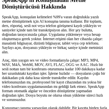
SpeakApp'in Konuşmadan Metne
Dönüştürücüsü Hakkında
SpeakApp, konuşulan kelimeleri %99'a varan doğrulukla yazılı
metne dönüştürmek için AI konuşma tanıma kullanır. Bir toplantı,
ders, röportaj, sesli not veya telefon görüşmesi kaydı yükleyin ve
saniyeler içinde tam bir transkripsiyon alın. Her şey bulutta,
doğrudan tarayıcınızda çalışır. Uygulama yüklemeye veya hesap
oluşturmaya gerek yoktur. İnternet erişimi olan her cihazda çalışır:
masaüstü bilgisayar, dizüstü bilgisayar, tablet veya cep telefonu.
Sayfayı açın, dosyanızı yükleyin ve birkaç saniye içinde metninizi
alın.
Araç, tüm yaygın ses ve video formatlarıyla çalışır: MP3, MP4,
WAV, M4A, WebM, MOV, AVI, FLAC, OGG ve AAC. Hızlı bir
sesli nottan tam bir konferans oturumuna kadar 100 dakikaya kadar
her uzunluktaki kayıtları işler. İşleme hızlıdır — dosyaların çoğu bir
dakikadan çok daha kısa sürede transkribe edilir. Kaydın
telefonunuzdan mı, profesyonel bir kayıt cihazından mı yoksa bir
video konferans uygulamasından mı geldiği fark etmez. SpeakApp
formatı otomatik algılar ve önceden dönüştürme yapmadan
doğrudan işler. Dosya boyutu ne olursa olsun yükleme süreci hızlı
ve sorunsuzdur.
Konuşmacı tanıma varsayılan olarak dahildir. Bir kayıtta birden fazla