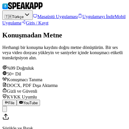
Masaüstü Uygulaması
Uygulamayı İndir
Mobil
🇹🇷
Türkçe
Uygulama
Giriş / Kayıt
Konuşmadan Metne
Herhangi bir konuşma kaydını doğru metne dönüştürün. Bir ses
veya video dosyası yükleyin ve saniyeler içinde konuşmacı etiketli
transkripsiyon alın.
%99 Doğruluk
50+ Dil
Konuşmacı Tanıma
DOCX, PDF Dışa Aktarma
Gizli ve Güvenli
KVKK Uyumlu
File
YouTube
Sürükle ve Bırak