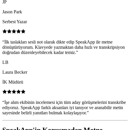
JP
Jason Park
Serbest Yazar
“
İlk taslakları sesli not olarak dikte edip SpeakApp ile metne
dönüştürüyorum. Klavyede yazmaktan daha hızlı ve transkripsiyon
doğrudan düzenleyebilecek kadar temiz.
”
LB
Laura Becker
İK Müdürü
“
İşe alım ekibinin incelemesi için tüm aday görüşmelerini transkribe
ediyoruz. SpeakApp farklı aksanları iyi tanıyor ve aranabilir metin
sayesinde belirli yanıtları bulmak kolaylaşıyor.
”