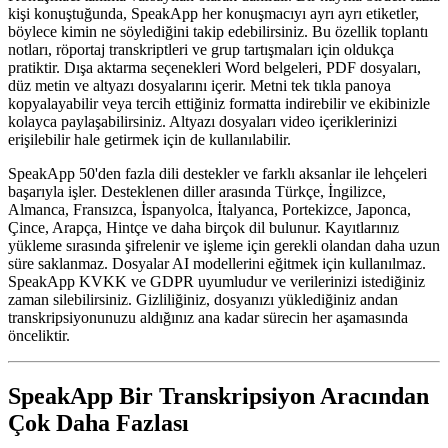
kişi konuştuğunda, SpeakApp her konuşmacıyı ayrı ayrı etiketler,
böylece kimin ne söylediğini takip edebilirsiniz. Bu özellik toplantı
notları, röportaj transkriptleri ve grup tartışmaları için oldukça
pratiktir. Dışa aktarma seçenekleri Word belgeleri, PDF dosyaları,
düz metin ve altyazı dosyalarını içerir. Metni tek tıkla panoya
kopyalayabilir veya tercih ettiğiniz formatta indirebilir ve ekibinizle
kolayca paylaşabilirsiniz. Altyazı dosyaları video içeriklerinizi
erişilebilir hale getirmek için de kullanılabilir.
SpeakApp 50'den fazla dili destekler ve farklı aksanlar ile lehçeleri
başarıyla işler. Desteklenen diller arasında Türkçe, İngilizce,
Almanca, Fransızca, İspanyolca, İtalyanca, Portekizce, Japonca,
Çince, Arapça, Hintçe ve daha birçok dil bulunur. Kayıtlarınız
yükleme sırasında şifrelenir ve işleme için gerekli olandan daha uzun
süre saklanmaz. Dosyalar AI modellerini eğitmek için kullanılmaz.
SpeakApp KVKK ve GDPR uyumludur ve verilerinizi istediğiniz
zaman silebilirsiniz. Gizliliğiniz, dosyanızı yüklediğiniz andan
transkripsiyonunuzu aldığınız ana kadar sürecin her aşamasında
önceliktir.
SpeakApp Bir Transkripsiyon Aracından
Çok Daha Fazlası