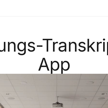
ungs-Transkri
App