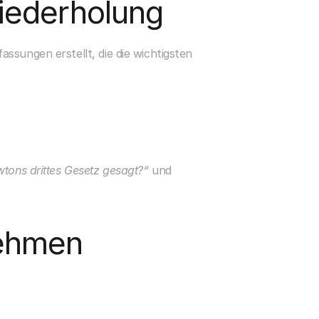
iederholung
sungen erstellt, die die wichtigsten 
tons drittes Gesetz gesagt?“
 und 
nehmen