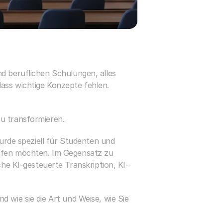
d beruflichen Schulungen, alles 
ass wichtige Konzepte fehlen. 
zu transformieren.
urde speziell für Studenten und 
üfen möchten. Im Gegensatz zu 
e KI-gesteuerte Transkription, KI-
 wie sie die Art und Weise, wie Sie 