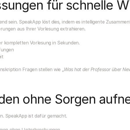
ungen für schnelle W
d sein. SpeakApp löst dies, indem es intelligente Zusammenfas
rungen aus Ihrer Vorlesung extrahieren.
ner kompletten Vorlesung in Sekunden.
üfungen
it
nskription Fragen stellen wie 
„Was hat der Professor über New
den ohne Sorgen auf
in. SpeakApp ist dafür gemacht.
hmen ohne Unterbrechungen