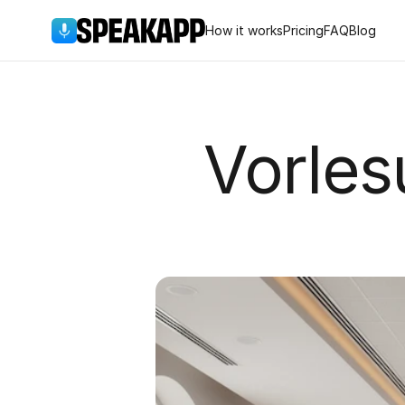
How it works
Pricing
FAQ
Blog
Vorles