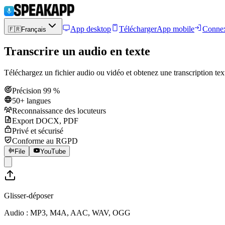
App desktop
Télécharger
App mobile
Connex
🇫🇷
Français
Transcrire un audio en texte
Téléchargez un fichier audio ou vidéo et obtenez une transcription te
Précision 99 %
50+ langues
Reconnaissance des locuteurs
Export DOCX, PDF
Privé et sécurisé
Conforme au RGPD
File
YouTube
Glisser-déposer
Audio : MP3, M4A, AAC, WAV, OGG