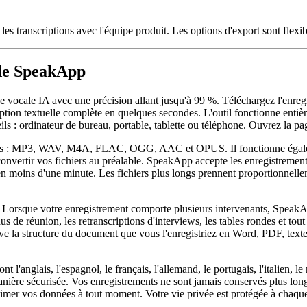
les transcriptions avec l'équipe produit. Les options d'export sont flexibl
 de SpeakApp
ce vocale IA avec une précision allant jusqu'à 99 %. Téléchargez l'enreg
ion textuelle complète en quelques secondes. L'outil fonctionne entière
eils : ordinateur de bureau, portable, tablette ou téléphone. Ouvrez la p
ourants : MP3, WAV, M4A, FLAC, OGG, AAC et OPUS. Il fonctionne éga
nvertir vos fichiers au préalable. SpeakApp accepte les enregistrements
n moins d'une minute. Les fichiers plus longs prennent proportionnellem
. Lorsque votre enregistrement comporte plusieurs intervenants, SpeakApp
us de réunion, les retranscriptions d'interviews, les tables rondes et tout
rve la structure du document que vous l'enregistriez en Word, PDF, texte
anglais, l'espagnol, le français, l'allemand, le portugais, l'italien, le n
e manière sécurisée. Vos enregistrements ne sont jamais conservés plus lon
 vos données à tout moment. Votre vie privée est protégée à chaque é