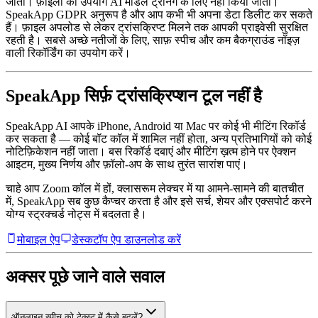
जातीं। फ़ाइलों का उपयोग AI मॉडल ट्रेनिंग के लिए नहीं किया जाता।
SpeakApp GDPR अनुरूप है और आप कभी भी अपना डेटा डिलीट कर सकते
हैं। फ़ाइल अपलोड से लेकर ट्रांसक्रिप्ट मिलने तक आपकी प्राइवेसी सुरक्षित
रहती है। सबसे अच्छे नतीजों के लिए, साफ़ स्पीच और कम बैकग्राउंड नॉइज़
वाली रिकॉर्डिंग का उपयोग करें।
SpeakApp सिर्फ़ ट्रांसक्रिप्शन टूल नहीं है
SpeakApp AI आपके iPhone, Android या Mac पर कोई भी मीटिंग रिकॉर्ड
कर सकता है — कोई बॉट कॉल में शामिल नहीं होता, अन्य प्रतिभागियों को कोई
नोटिफ़िकेशन नहीं जाता। बस रिकॉर्ड दबाएं और मीटिंग ख़त्म होने पर ऐक्शन
आइटम, मुख्य निर्णय और फ़ॉलो-अप के साथ तुरंत सारांश पाएं।
चाहे आप Zoom कॉल में हों, क्लासरूम लेक्चर में या आमने-सामने की बातचीत
में, SpeakApp सब कुछ कैप्चर करता है और इसे सर्च, शेयर और एक्सपोर्ट करने
योग्य स्ट्रक्चर्ड नोट्स में बदलता है।
मोबाइल ऐप
डेस्कटॉप ऐप डाउनलोड करें
अक्सर पूछे जाने वाले सवाल
ऑनलाइन स्पीच को टेक्स्ट में कैसे बदलें?