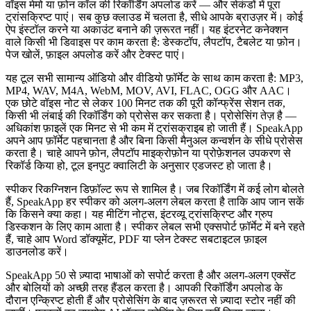
वॉइस मेमो या फ़ोन कॉल की रिकॉर्डिंग अपलोड करें — और सेकंडों में पूरा
ट्रांसक्रिप्ट पाएं। सब कुछ क्लाउड में चलता है, सीधे आपके ब्राउज़र में। कोई
ऐप इंस्टॉल करने या अकाउंट बनाने की ज़रूरत नहीं। यह इंटरनेट कनेक्शन
वाले किसी भी डिवाइस पर काम करता है: डेस्कटॉप, लैपटॉप, टैबलेट या फ़ोन।
पेज खोलें, फ़ाइल अपलोड करें और टेक्स्ट पाएं।
यह टूल सभी सामान्य ऑडियो और वीडियो फ़ॉर्मेट के साथ काम करता है: MP3,
MP4, WAV, M4A, WebM, MOV, AVI, FLAC, OGG और AAC।
एक छोटे वॉइस नोट से लेकर 100 मिनट तक की पूरी कॉन्फ्रेंस सेशन तक,
किसी भी लंबाई की रिकॉर्डिंग को प्रोसेस कर सकता है। प्रोसेसिंग तेज़ है —
अधिकांश फ़ाइलें एक मिनट से भी कम में ट्रांसक्राइब हो जाती हैं। SpeakApp
अपने आप फ़ॉर्मेट पहचानता है और बिना किसी मैनुअल कन्वर्शन के सीधे प्रोसेस
करता है। चाहे आपने फ़ोन, लैपटॉप माइक्रोफ़ोन या प्रोफ़ेशनल उपकरण से
रिकॉर्ड किया हो, टूल इनपुट क्वालिटी के अनुसार एडजस्ट हो जाता है।
स्पीकर रिकग्निशन डिफ़ॉल्ट रूप से शामिल है। जब रिकॉर्डिंग में कई लोग बोलते
हैं, SpeakApp हर स्पीकर को अलग-अलग लेबल करता है ताकि आप जान सकें
कि किसने क्या कहा। यह मीटिंग नोट्स, इंटरव्यू ट्रांसक्रिप्ट और ग्रुप
डिस्कशन के लिए काम आता है। स्पीकर लेबल सभी एक्सपोर्ट फ़ॉर्मेट में बने रहते
हैं, चाहे आप Word डॉक्यूमेंट, PDF या प्लेन टेक्स्ट सबटाइटल फ़ाइल
डाउनलोड करें।
SpeakApp 50 से ज़्यादा भाषाओं को सपोर्ट करता है और अलग-अलग एक्सेंट
और बोलियों को अच्छी तरह हैंडल करता है। आपकी रिकॉर्डिंग अपलोड के
दौरान एन्क्रिप्ट होती हैं और प्रोसेसिंग के बाद ज़रूरत से ज़्यादा स्टोर नहीं की