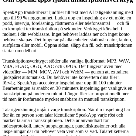
SpeakApp transkriberar ljudfiler till text med AI-taligenkänning med
upp till 99 % noggrannhet. Ladda upp en inspelning av ett möte, en
podd, intervju, föreläsning, röstmemo eller telefonsamtal — och få
en komplett texttranskription på sekunder. Verktyget körs helt i
molnet, i din webbläsare. Inget behöver laddas ner och inget konto
behöver skapas. Det fungerar på alla enheter: stationär dator, laptop,
surfplatta eller mobil. Öppna sidan, släpp din fil, och transkriptionen
startar omedelbart.
Transkriptionsverktyget stöder alla vanliga ljudformat: MP3, WAV,
M4A, FLAC, OGG, AAC och OPUS. Det fungerar även med
videofiler — MP4, MOV, AVI och WebM — genom att extrahera
ljudspåret automatiskt. Du behöver inte konvertera dina filer i
förväg. SpeakApp accepterar inspelningar upp till 100 minuter.
Bearbetningen är snabb: en 30-minuters inspelning ger vanligtvis en
transkription på under en minut. Längre filer tar proportionellt mer
tid men är fortfarande mycket snabbare än manuell transkription.
Talarigenkänning ingår i varje transkription. När din inspelning har
fler än en person som talar identifierar SpeakApp varje röst och
märker talarna i transkriptionen. Detta är användbart för
mötesprotokoll, intervjuupptagningar, paneldiskussioner och alla
inspelningar där du behöver veta vem som sa vad. Talaretiketterna