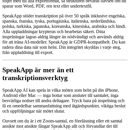
följer med till alla exportformat, så strukturen bevaras oavsett om du
sparar som Word, PDF, ren text eller undertextfil.
SpeakApp stöder transkription på över 50 språk inklusive engelska,
spanska, franska, tyska, portugisiska, italienska, nederländska,
polska, turkiska, japanska, koreanska, kinesiska, arabiska och hindi.
Alla uppladdningar krypteras och bearbetas säkert. Dina
inspelningar lagras aldrig längre än nödvändigt och används aldrig
för att träna AI-modeller. SpeakApp är GDPR-kompatibelt. Du kan
radera dina data när som helst. Din integritet skyddas i varje steg,
från uppladdning till export.
SpeakApp är mer än ett
transkriptionsverktyg
SpeakApp AI kan spela in vilka möten som helst på din iPhone,
Android eller Mac — inga bottar som ansluter till samtalet, inga
besvärliga notiser till andra deltagare. Tryck bara på inspelning och
få en omedelbar sammanfattning med åtgärdspunkter, viktiga beslut
och uppföljningar när mötet slutar.
Oavsett om du är i ett Zoom-samtal, en föreläsning eller ett samtal
ansikte mot ansikte fångar SpeakApp allt och förvandlar det till