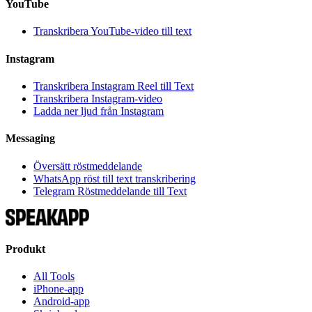
YouTube
Transkribera YouTube-video till text
Instagram
Transkribera Instagram Reel till Text
Transkribera Instagram-video
Ladda ner ljud från Instagram
Messaging
Översätt röstmeddelande
WhatsApp röst till text transkribering
Telegram Röstmeddelande till Text
Produkt
All Tools
iPhone-app
Android-app