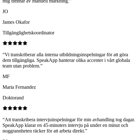
mig timmar av manuell märkning.
”
JO
James Okafor
Tillgänglighetskoordinator
“
Vi transkriberar alla interna utbildningsinspelningar för att göra
dem tillgängliga. SpeakApp hanterar olika accenter i vårt globala
team utan problem.
”
MF
Maria Fernandez
Doktorand
“
Att transkribera intervjuinspelningar för min avhandling tog dagar.
SpeakApp klarar en 45-minuters intervju på under en minut och
noggrannheten räcker för att arbeta direkt.
”