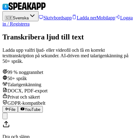
Skrivbordsapp
Ladda ner
Mobilapp
Logga
🇸🇪
Svenska
in / Registrera
Transkribera ljud till text
Ladda upp valfri ljud- eller videofil och få en korrekt
texttranskription på sekunder. AI-driven med talarigenkänning på
50+ språk.
99 % noggrannhet
50+ språk
Talarigenkänning
DOCX, PDF-export
Privat och säkert
GDPR-kompatibelt
File
YouTube
Dra och släpp