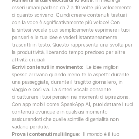
Aumenta la tua velocità di 10 volte:
 In media gli 
esseri umani parlano da 7 a 10 volte più velocemente 
di quanto scrivano. Quindi creare contenuti testuali 
con la voce è significativamente più veloce! Con 
la sintesi vocale puoi semplicemente esprimere i tuoi 
pensieri e le tue idee e vederli istantaneamente 
trascritti in testo. Questo rappresenta una svolta per 
la produttività, liberando tempo prezioso per altre 
attività cruciali.
Scrivi contenuti in movimento:
  Le idee migliori 
spesso arrivano quando meno te lo aspetti: durante 
una passeggiata, durante il tragitto giornaliero, in 
viaggio e così via. La sintesi vocale consente 
di catturare i tuoi pensieri nei momenti di ispirazione. 
Con app mobili come SpeakApp AI, puoi dettare i tuoi 
contenuti ovunque e in qualsiasi momento, 
assicurandoti che quelle scintille di genialità non 
vadano perdute.
Prova i contenuti multilingue:
  Il mondo è il tuo 